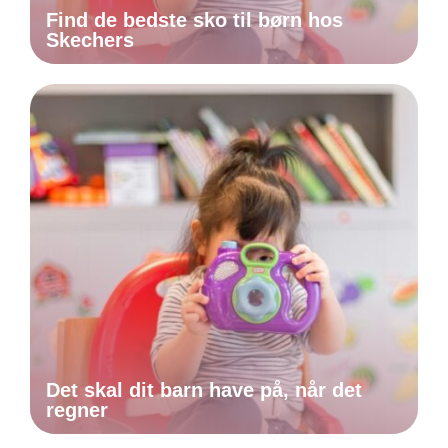
Find de bedste sko til børn hos
Skechers
Det skal dit barn have på, når det
regner