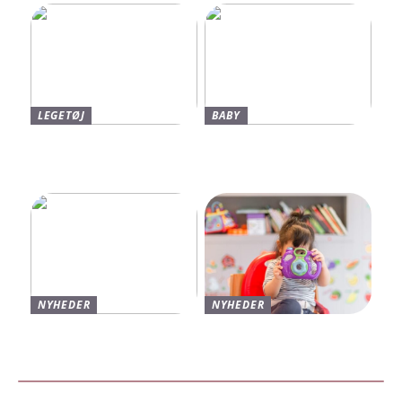
LEGETØJ
BABY
Find De Bedste Tilbud På
Neonate Babyalarm: Den
Brugte Bøger
Sikkerhed, Du Og Dit
Barn Fortjener
NYHEDER
NYHEDER
Varmt og stilfuldt strik til
Find de bedste sko til børn
vinteren
hos Skechers