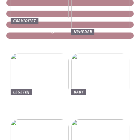
GRAVIDITET
Tre idéer til barselsgaven
NYHEDER
Find dine nye Yeezy Slides
her
LEGETØJ
BABY
Find De Bedste Tilbud På
Neonate Babyalarm: Den
Brugte Bøger
Sikkerhed, Du Og Dit
Barn Fortjener