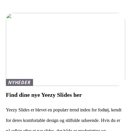
NYHEDER
Find dine nye Yeezy Slides her
Yeezy Slides er blevet en populær trend inden for fodtøj, kendt
for deres komfortable design og stilfulde udseende. Hvis du er
på udkig efter et par slides, der både er moderigtige og