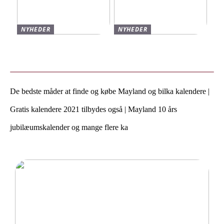
NYHEDER
NYHEDER
Varmt og stilfuldt strik til
Find de bedste sko til børn
vinteren
hos Skechers
De bedste måder at finde og købe Mayland og bilka kalendere |
Gratis kalendere 2021 tilbydes også | Mayland 10 års
jubilæumskalender og mange flere ka