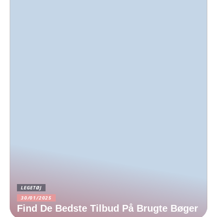
LEGETØJ
30/01/2025
Find De Bedste Tilbud På Brugte Bøger