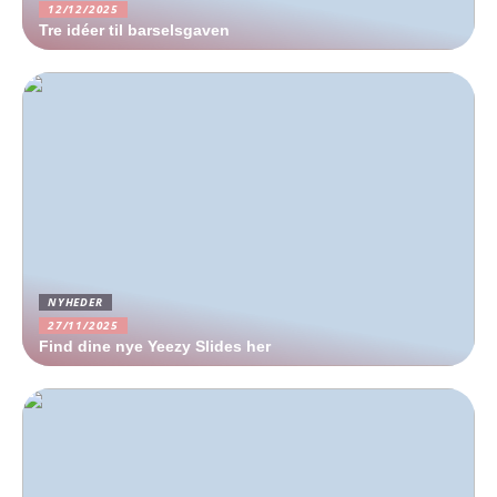
12/12/2025
Tre idéer til barselsgaven
NYHEDER
27/11/2025
Find dine nye Yeezy Slides her