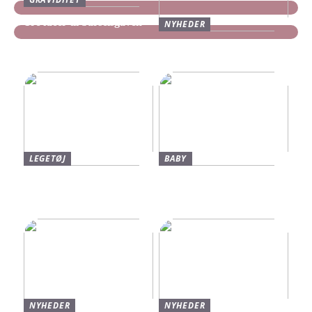
Tre idéer til barselsgaven
NYHEDER
Find dine nye Yeezy Slides
her
LEGETØJ
BABY
Find De Bedste Tilbud På
Neonate Babyalarm: Den
Brugte Bøger
Sikkerhed, Du Og Dit
Barn Fortjener
NYHEDER
NYHEDER