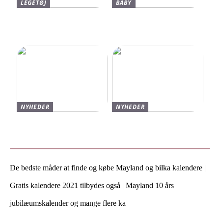
LEGETØJ
BABY
Find De Bedste Tilbud På
Neonate Babyalarm: Den
Brugte Bøger
Sikkerhed, Du Og Dit
Barn Fortjener
NYHEDER
NYHEDER
Varmt og stilfuldt strik til
Find de bedste sko til børn
vinteren
hos Skechers
De bedste måder at finde og købe Mayland og bilka kalendere |
Gratis kalendere 2021 tilbydes også | Mayland 10 års
jubilæumskalender og mange flere ka