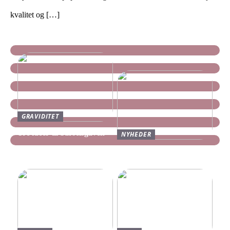
kvalitet og […]
GRAVIDITET
Tre idéer til barselsgaven
NYHEDER
Find dine nye Yeezy Slides
her