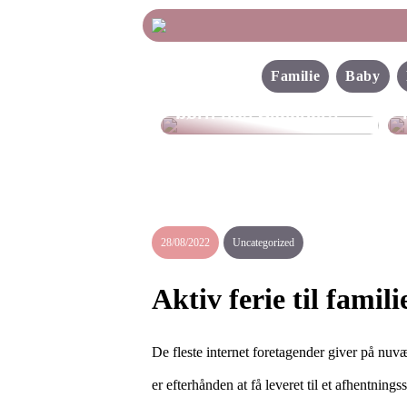
Familie
Baby
Find de bedste sko til
børn hos Skechers
28/08/2022
Uncategorized
Aktiv ferie til fami
De fleste internet foretagender giver på nuv
er efterhånden at få leveret til et afhentnin