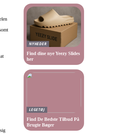
elen
lsomt
NYHEDER
Find dine nye Yeezy Slides
at
her
LEGETØJ
Find De Bedste Tilbud På
Brugte Bøger
sig