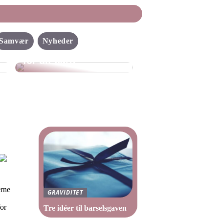
Sådan gør du selv
Samvær
Nyheder
flyverdragten bedre
for dit barn
erne
GRAVIDITET
for
Tre idéer til barselsgaven