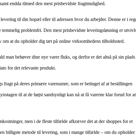
 samt endda tilmed den mest prisbevidste fragtmulighed.
levering til din bopæl eller til adressen hvor du arbejder. Denne er i reg
e temmelig problemfri. Den mest prisbevidste leveringsløsning er utviv
av om at du opholder dig tæt på online virksomhedens tilholdssted.
ald man behøver dine nye varer fluks, og derfor er det altså på sin plads 
to for det relevante produkt.
ags fragt på deres primære varenumre, som er betinget af at bestillingen
ynstagen til at de højst sandsynligt kan nå at få varerne klar forud for at
ostninger, men i de fleste tilfælde afkræver det at der shoppes for et
 billigste metode til levering, som i mange tilfælde – om du opholder 