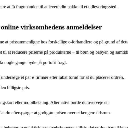
re at få fragtmanden til at levere din pakke til et udleveringssted.
r online virksomhedens anmeldelser
rne at prissammenligne hos forskellige e-forhandlere og på grund af dett
et til at reducere priserne på produkterne – til børn og babyer, og samtid
da nogle gange byde på portofri fragt.
undersøge et par e-firmaer efter rabat forud for at du placerer ordren,
en billigste pris.
lingskort eller mobilbetaling. Alternativt burde du overveje en
af at du efterspørger at godtgøre prisen over et længere tidsrum.
tet behøver man faktisk bese webshoppens vilkår, det er dog bare ikke s