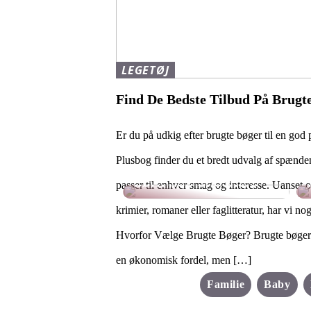
LEGETØJ
Find De Bedste Tilbud På Brugt
Er du på udkig efter brugte bøger til en god 
Plusbog finder du et bredt udvalg af spændend
Find de bedste sko til
børn hos Skechers
passer til enhver smag og interesse. Uanset o
krimier, romaner eller faglitteratur, har vi nog
Hvorfor Vælge Brugte Bøger? Brugte bøger 
en økonomisk fordel, men […]
Familie
Baby