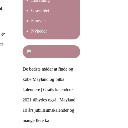
Indretning
af
Graviditet
Samvær
Nyheder
nge
et
De bedste måder at finde og
købe Mayland og bilka
kalendere | Gratis kalendere
2021 tilbydes også | Mayland
10 års jubilæumskalender og
mange flere ka