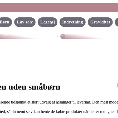
Det hemmelige
Det skal dit barn
univers i haven: Få
Børn
Lav selv
Legetøj
Indretning
Graviditet
have på, når det
fingrene i et legehus
regner
til børnene
lien uden småbørn
ærende tidspunkt et stort udvalg af løsninger til levering. Den mest mod
gssted, så du nemt selv kan hente de købte produkter når der er mulighed 