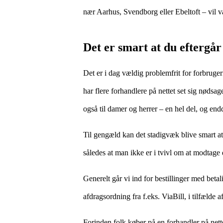
nær Aarhus, Svendborg eller Ebeltoft – vil væ
Det er smart at du eftergå
Det er i dag vældig problemfrit for forbruge
har flere forhandlere på nettet set sig nødsag
også til damer og herrer – en hel del, og end
Til gengæld kan det stadigvæk blive smart at 
således at man ikke er i tvivl om at modtage d
Generelt går vi ind for bestillinger med beta
afdragsordning fra f.eks. ViaBill, i tilfælde 
Forinden folk køber på en forhandler på net