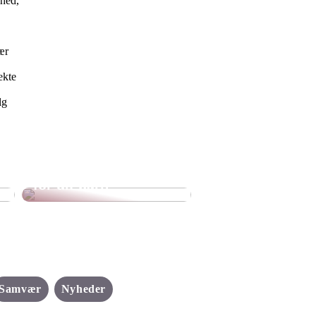
rhed,
ær
ekte
lg
Sådan gør du selv
flyverdragten bedre
for dit barn
Samvær
Nyheder