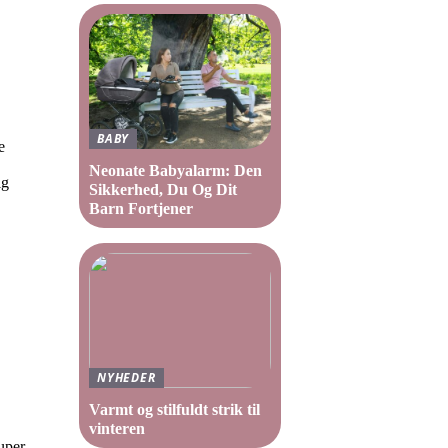
BABY
e
Neonate Babyalarm: Den
ig
Sikkerhed, Du Og Dit
Barn Fortjener
NYHEDER
Varmt og stilfuldt strik til
vinteren
uper