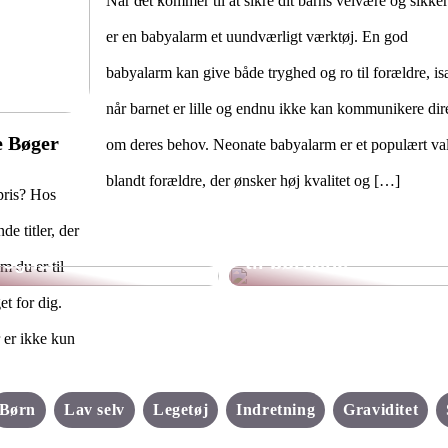
Når det kommer til at sikre dit barns velvære og sikke
er en babyalarm et uundværligt værktøj. En god
babyalarm kan give både tryghed og ro til forældre, is
når barnet er lille og endnu ikke kan kommunikere dir
e Bøger
om deres behov. Neonate babyalarm er et populært va
blandt forældre, der ønsker høj kvalitet og […]
pris? Hos
Det hemmelige
Det skal dit barn
univers i haven: Få
e titler, der
have på, når det
fingrene i et legehus
regner
til børnene
m du er til
et for dig.
er ikke kun
Børn
Lav selv
Legetøj
Indretning
Graviditet