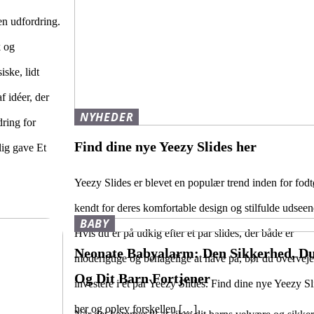
en udfordring.
k og
ske, lidt
f idéer, der
NYHEDER
dring for
Find dine nye Yeezy Slides her
lig gave Et
Yeezy Slides er blevet en populær trend inden for fodt
kendt for deres komfortable design og stilfulde udseen
BABY
Hvis du er på udkig efter et par slides, der både er
Neonate Babyalarm: Den Sikkerhed, D
moderigtige og behagelige at have på, bør du overveje
Og Dit Barn Fortjener
investere i et par Yeezy Slides. Find dine nye Yeezy Sl
her og oplev forskellen […]