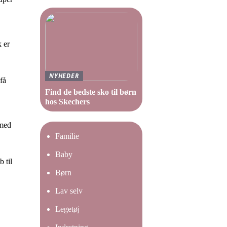
k er
NYHEDER
få
Find de bedste sko til børn
hos Skechers
 med
Familie
Baby
 til
Børn
Lav selv
Legetøj