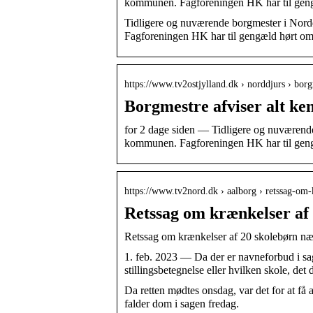
kommunen. Fagforeningen HK har til gen
Tidligere og nuværende borgmester i Nord
Fagforeningen HK har til gengæld hørt om
https://www.tv2ostjylland.dk › norddjurs › bo
Borgmestre afviser alt ke
for 2 dage siden — Tidligere og nuværende
kommunen. Fagforeningen HK har til gen
https://www.tv2nord.dk › aalborg › retssag-om
Retssag om krænkelser af
Retssag om krænkelser af 20 skolebørn næ
1. feb. 2023 — Da der er navneforbud i 
stillingsbetegnelse eller hvilken skole, det 
Da retten mødtes onsdag, var det for at få 
falder dom i sagen fredag.