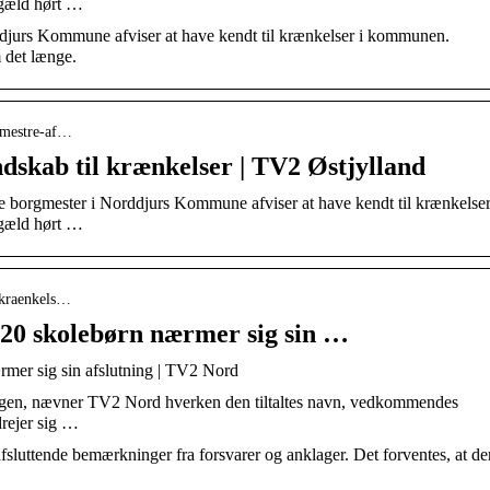
gæld hørt …
djurs Kommune afviser at have kendt til krænkelser i kommunen.
 det længe.
rgmestre-af…
ndskab til krænkelser | TV2 Østjylland
 borgmester i Norddjurs Kommune afviser at have kendt til krænkelser
gæld hørt …
-kraenkels…
 20 skolebørn nærmer sig sin …
rmer sig sin afslutning | TV2 Nord
sagen, nævner TV2 Nord hverken den tiltaltes navn, vedkommendes
drejer sig …
afsluttende bemærkninger fra forsvarer og anklager. Det forventes, at de