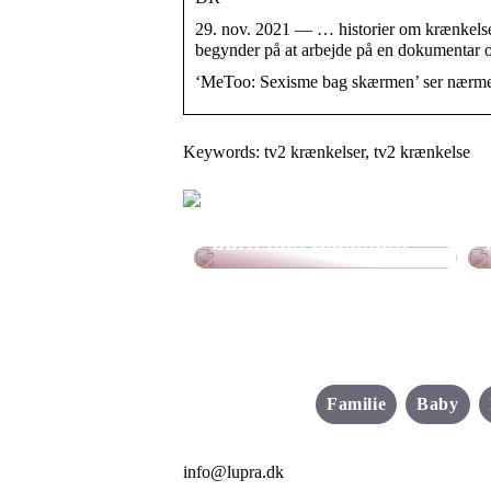
29. nov. 2021 — … historier om krænkelse
begynder på at arbejde på en dokumentar
‘MeToo: Sexisme bag skærmen’ ser nærmere
Keywords: tv2 krænkelser, tv2 krænkelse
Find de bedste sko til
børn hos Skechers
Familie
Baby
info@lupra.dk