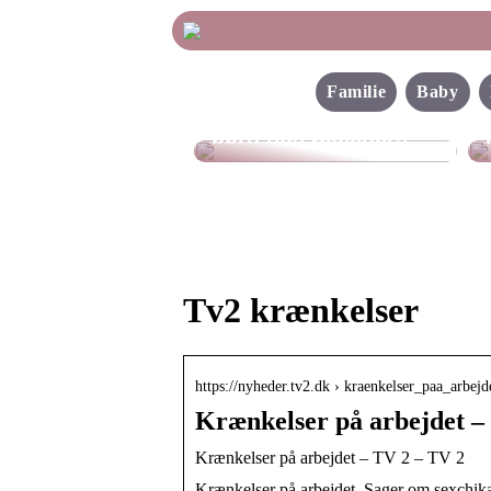
Familie
Baby
Find de bedste sko til
børn hos Skechers
Tv2 krænkelser
https://nyheder.tv2.dk › kraenkelser_paa_arbejd
Krænkelser på arbejdet –
Krænkelser på arbejdet – TV 2 – TV 2
Krænkelser på arbejdet. Sager om sexchika