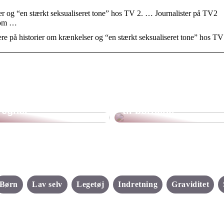
r og “en stærkt seksualiseret tone” hos TV 2. … Journalister på TV2
 om …
 på historier om krænkelser og “en stærkt seksualiseret tone” hos TV
Det hemmelige
Det skal dit barn
univers i haven: Få
have på, når det
fingrene i et legehus
regner
til børnene
Børn
Lav selv
Legetøj
Indretning
Graviditet