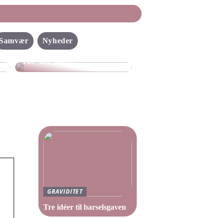
Sådan gør du selv
Samvær
Nyheder
flyverdragten bedre
for dit barn
GRAVIDITET
Tre idéer til barselsgaven