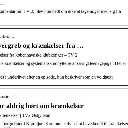
2 …
okumentar om TV 2, blev hun bedt om ikke at tage noget med sig fra
-ti-kvin…
overgreb og krænkelser fra …
kelser fra københavnske klubkonger – TV 2
le krænkelser og systematisk udnyttelse af særligt teenagepiger. Det er
s i underlivet efter en episode, hun beskriver som en voldtægt.
rgmestre-af…
ar aldrig hørt om krænkelser
 krænkelser | TV2 Østjylland
 borgmester i Norddjurs Kommune afviser at have kendt til krænkelser