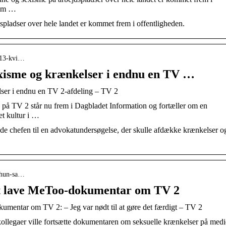
 om …
pladser over hele landet er kommet frem i offentligheden.
9-13-kvi…
exisme og krænkelser i endnu en TV …
lser i endnu en TV 2-afdeling – TV 2
 på TV 2 står nu frem i Dagbladet Information og fortæller om en
et kultur i …
tede chefen til en advokatundersøgelse, der skulle afdække krænkelser o
5-hun-sa…
 at lave MeToo-dokumentar om TV 2
kumentar om TV 2: – Jeg var nødt til at gøre det færdigt – TV 2
ollegaer ville fortsætte dokumentaren om seksuelle krænkelser på medi