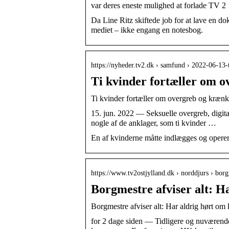
var deres eneste mulighed at forlade TV 
Da Line Ritz skiftede job for at lave en d
mediet – ikke engang en notesbog.
https://nyheder.tv2.dk › samfund › 2022-06-13
Ti kvinder fortæller om 
Ti kvinder fortæller om overgreb og kræn
15. jun. 2022 — Seksuelle overgreb, digita
nogle af de anklager, som ti kvinder …
En af kvinderne måtte indlægges og operere
https://www.tv2ostjylland.dk › norddjurs › bo
Borgmestre afviser alt: H
Borgmestre afviser alt: Har aldrig hørt om
for 2 dage siden — Tidligere og nuværende