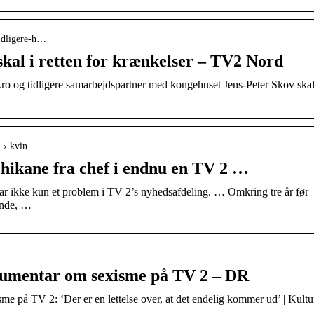
tidligere-h…
skal i retten for krænkelser – TV2 Nord
ro og tidligere samarbejdspartner med kongehuset Jens-Peter Skov skal
2 › kvin…
hikane fra chef i endnu en TV 2 …
r ikke kun et problem i TV 2’s nyhedsafdeling. … Omkring tre år før
inde, …
okumentar om sexisme på TV 2 – DR
me på TV 2: ‘Der er en lettelse over, at det endelig kommer ud’ | Kultur