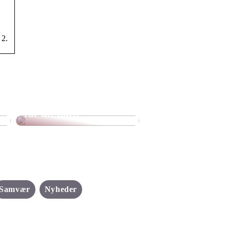
 2.
Sådan gør du selv
flyverdragten bedre
for dit barn
Samvær
Nyheder