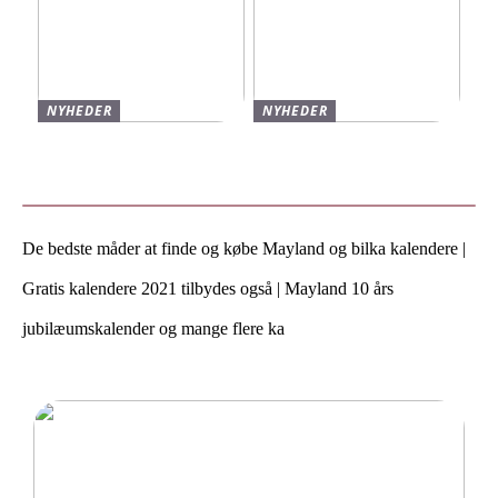
NYHEDER
NYHEDER
Varmt og stilfuldt strik til
Find de bedste sko til børn
vinteren
hos Skechers
De bedste måder at finde og købe Mayland og bilka kalendere |
Gratis kalendere 2021 tilbydes også | Mayland 10 års
jubilæumskalender og mange flere ka