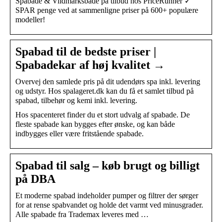
Spabade & Vildmarksbade på tilbud hos PriceRunner ✓
SPAR penge ved at sammenligne priser på 600+ populære
modeller!
Spabad til de bedste priser |
Spabadekar af høj kvalitet →
Overvej den samlede pris på dit udendørs spa inkl. levering
og udstyr. Hos spalageret.dk kan du få et samlet tilbud på
spabad, tilbehør og kemi inkl. levering.
Hos spacenteret finder du et stort udvalg af spabade. De
fleste spabade kan bygges efter ønske, og kan både
indbygges eller være fritstående spabade.
Spabad til salg – køb brugt og billigt
på DBA
Et moderne spabad indeholder pumper og filtrer der sørger
for at rense spabvandet og holde det varmt ved minusgrader.
Alle spabade fra Trademax leveres med …