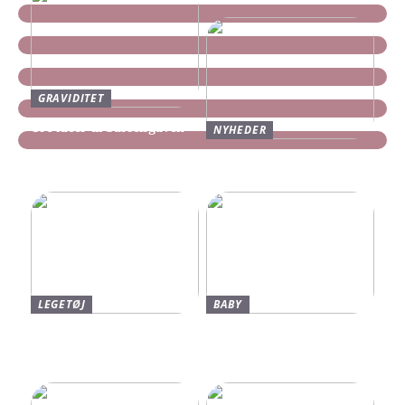
GRAVIDITET
Tre idéer til barselsgaven
NYHEDER
Find dine nye Yeezy Slides
her
LEGETØJ
BABY
Find De Bedste Tilbud På
Neonate Babyalarm: Den
Brugte Bøger
Sikkerhed, Du Og Dit
Barn Fortjener