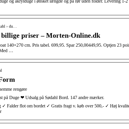
ilduge og akrylduge i ønsket længde og på rør uden folder. Levering 1-2
dahl › du…
billige priser – Morten-Online.dk
t 140×270 cm. Pris tabel. 699,95. Spar 250,00449,95. Optjen 23 poi
h Med …
hl
 Form
 nemme rengøre
st på Duge ❤ Udsalg på Sødahl Bord. 147 andre mærker.
 Falder flot om bordet ✓ Gratis fragt v. køb over 500,- ✓ Høj kvalit
r