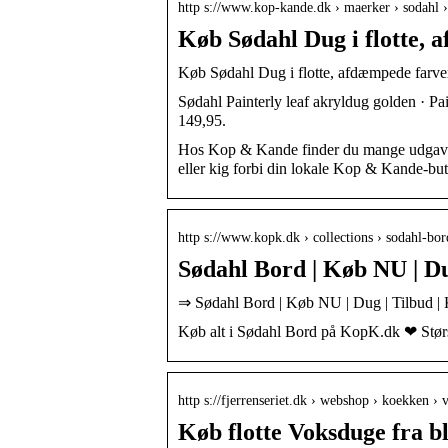
http s://www.kop-kande.dk › maerker › sodahl 
Køb Sødahl Dug i flotte,
Køb Sødahl Dug i flotte, afdæmpede farve
Sødahl Painterly leaf akryldug golden · Pa
149,95.
Hos Kop & Kande finder du mange udgaver a
eller kig forbi din lokale Kop & Kande-but
http s://www.kopk.dk › collections › sodahl-bor
Sødahl Bord | Køb NU | D
⇒ Sødahl Bord | Køb NU | Dug | Tilbud 
Køb alt i Sødahl Bord på KopK.dk ❤ Stør
http s://fjerrenseriet.dk › webshop › koekken ›
Køb flotte Voksduge fra bl