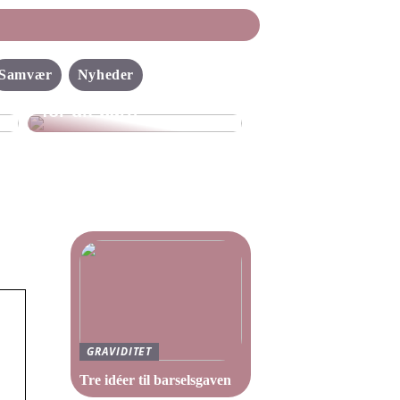
Sådan gør du selv
Samvær
Nyheder
flyverdragten bedre
for dit barn
GRAVIDITET
Tre idéer til barselsgaven