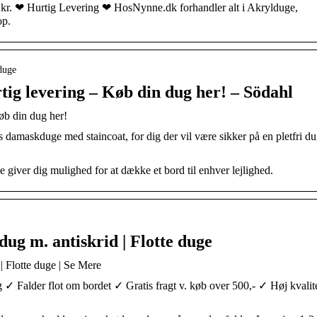
 kr. ❤ Hurtig Levering ❤ HosNynne.dk forhandler alt i Akrylduge,
op.
duge
tig levering – Køb din dug her! – Södahl
øb din dug her!
ts damaskduge med staincoat, for dig der vil være sikker på en pletfri du
…
 giver dig mulighed for at dække et bord til enhver lejlighed.
dug m. antiskrid | Flotte duge
| Flotte duge | Se Mere
 Falder flot om bordet ✓ Gratis fragt v. køb over 500,- ✓ Høj kvalit
…