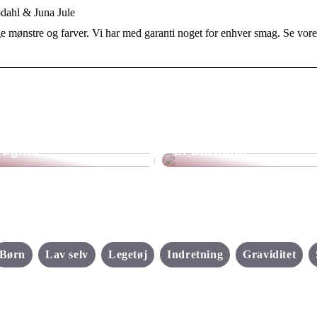
ødahl & Juna Jule
ge mønstre og farver. Vi har med garanti noget for enhver smag. Se vore
Det hemmelige
Det skal dit barn
univers i haven: Få
have på, når det
fingrene i et legehus
regner
til børnene
Børn
Lav selv
Legetøj
Indretning
Graviditet