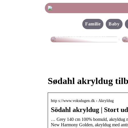
Familie
Baby
Find de bedste sko til
børn hos Skechers
Sødahl akryldug til
http s://www.voksdugen.dk › Akryldug
Södahl akryldug | Stort ud
… Grey 140 cm 100% bomuld, akryldug med
New Harmony Golden, akryldug med anti