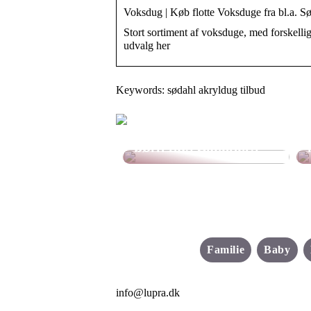
Voksdug | Køb flotte Voksduge fra bl.a. S
Stort sortiment af voksduge, med forskelli
udvalg her
Keywords: sødahl akryldug tilbud
Find de bedste sko til
børn hos Skechers
Familie
Baby
info@lupra.dk