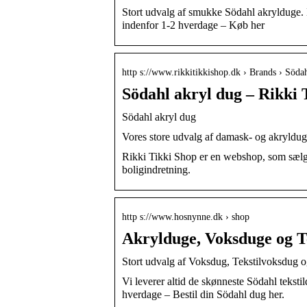
Stort udvalg af smukke Södahl akrylduge. B
indenfor 1-2 hverdage – Køb her
http s://www.rikkitikkishop.dk › Brands › Söda
Södahl akryl dug – Rikki 
Södahl akryl dug
Vores store udvalg af damask- og akrylduge
Rikki Tikki Shop er en webshop, som sælger 
boligindretning.
http s://www.hosnynne.dk › shop
Akrylduge, Voksduge og T
Stort udvalg af Voksdug, Tekstilvoksdug 
Vi leverer altid de skønneste Södahl tekst
hverdage – Bestil din Södahl dug her.