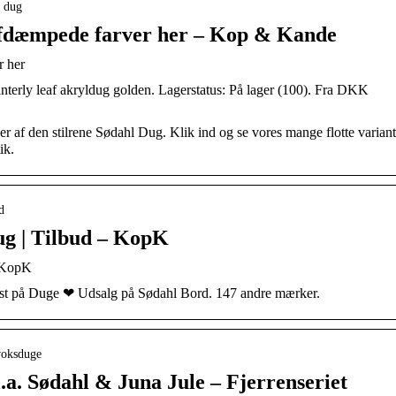
› dug
 afdæmpede farver her – Kop & Kande
r her
interly leaf akryldug golden. Lagerstatus: På lager (100). Fra DKK
f den stilrene Sødahl Dug. Klik ind og se vores mange flotte variant
ik.
d
ug | Tilbud – KopK
| KopK
st på Duge ❤ Udsalg på Sødahl Bord. 147 andre mærker.
 voksduge
.a. Sødahl & Juna Jule – Fjerrenseriet