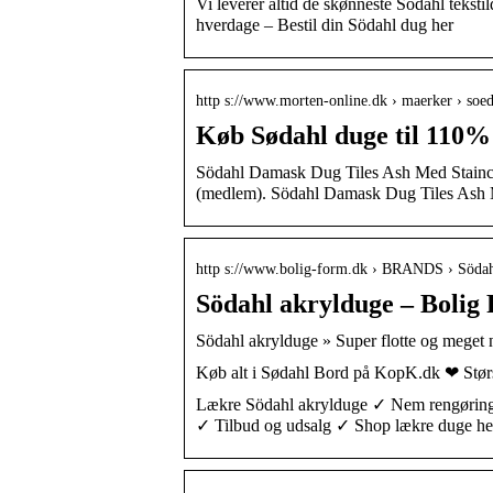
Vi leverer altid de skønneste Södahl tekst
hverdage – Bestil din Södahl dug her
http s://www.morten-online.dk › maerker › soe
Køb Sødahl duge til 110% 
Södahl Damask Dug Tiles Ash Med Staincoa
(medlem). Södahl Damask Dug Tiles As
http s://www.bolig-form.dk › BRANDS › Söda
Södahl akrylduge – Bolig
Södahl akrylduge » Super flotte og meget
Køb alt i Sødahl Bord på KopK.dk ❤ Stør
Lækre Södahl akrylduge ✓ Nem rengøring ✓
✓ Tilbud og udsalg ✓ Shop lækre duge he