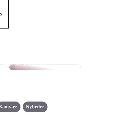
s
Sådan gør du selv
flyverdragten bedre
for dit barn
Samvær
Nyheder