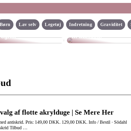
Det hemmelige
Det skal dit barn
univers i haven: Få
Børn
Lav selv
Legetøj
Indretning
Graviditet
have på, når det
fingrene i et legehus
regner
til børnene
bud
valg af flotte akrylduge | Se Mere Her
 antiskrid. Pris: 149,00 DKK. 129,00 DKK. Info / Bestil · Södahl
skrid Tilbud …