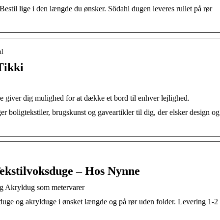
estil lige i den længde du ønsker. Södahl dugen leveres rullet på rør
hl
Tikki
 giver dig mulighed for at dække et bord til enhver lejlighed.
boligtekstiler, brugskunst og gaveartikler til dig, der elsker design og
ekstilvoksduge – Hos Nynne
og Akryldug som metervarer
ilduge og akrylduge i ønsket længde og på rør uden folder. Levering 1-2