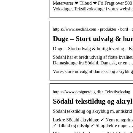
Metervarer ❤ Tilbud ❤ Fri Fragt over 500
Voksduge, Tekstilvoksduge i vores websh
http s://www.soedahl.com › produkter › bord › 
Duge – Stort udvalg & hur
Duge – Stort udvalg & hurtig levering – K
Södahl har et bredt udvalg af flotte kvalite
Damaskduge fra Södahl. Damask, er en 
Vores store udvalg af damask- og akrylduge
http s://www.designerdug.dk › Tekstilvoksdug
Södahl tekstildug og akryl
Södahl tekstildug og akryldug m. antiskrid 
Lækre Södahl akrylduge ✓ Nem rengøring ✓
✓ Tilbud og udsalg ✓ Shop lækre duge 