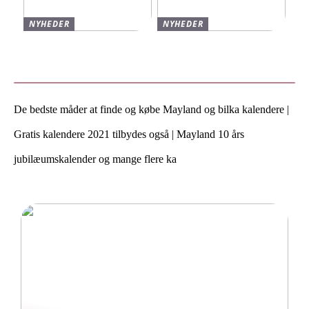
NYHEDER
NYHEDER
Varmt og stilfuldt strik til
Find de bedste sko til børn
vinteren
hos Skechers
De bedste måder at finde og købe Mayland og bilka kalendere |
Gratis kalendere 2021 tilbydes også | Mayland 10 års
jubilæumskalender og mange flere ka