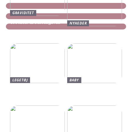
GRAVIDITET
Tre idéer til barselsgaven
NYHEDER
Find dine nye Yeezy Slides
her
LEGETØJ
BABY
Find De Bedste Tilbud På
Neonate Babyalarm: Den
Brugte Bøger
Sikkerhed, Du Og Dit
Barn Fortjener