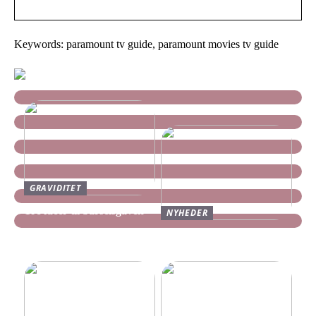
Keywords: paramount tv guide, paramount movies tv guide
GRAVIDITET
Tre idéer til barselsgaven
NYHEDER
Find dine nye Yeezy Slides
her