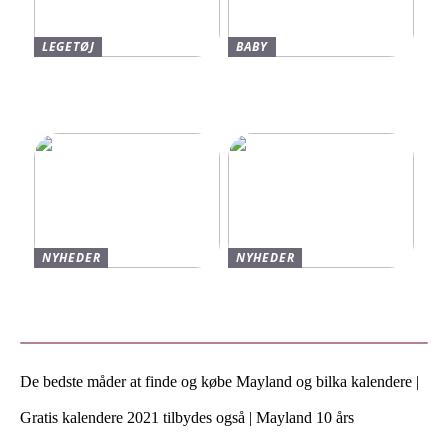
LEGETØJ
BABY
Find De Bedste Tilbud På
Neonate Babyalarm: Den
Brugte Bøger
Sikkerhed, Du Og Dit
Barn Fortjener
NYHEDER
NYHEDER
Varmt og stilfuldt strik til
Find de bedste sko til børn
vinteren
hos Skechers
De bedste måder at finde og købe Mayland og bilka kalendere |
Gratis kalendere 2021 tilbydes også | Mayland 10 års