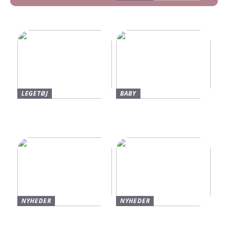
Find dine nye Yeezy Slides
her
LEGETØJ
BABY
Find De Bedste Tilbud På
Neonate Babyalarm: Den
Brugte Bøger
Sikkerhed, Du Og Dit
Barn Fortjener
NYHEDER
NYHEDER
Varmt og stilfuldt strik til
Find de bedste sko til børn
vinteren
hos Skechers