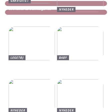
GRAVIDITET
Tre idéer til barselsgaven
NYHEDER
Find dine nye Yeezy Slides
her
LEGETØJ
BABY
Find De Bedste Tilbud På
Neonate Babyalarm: Den
Brugte Bøger
Sikkerhed, Du Og Dit
Barn Fortjener
NYHEDER
NYHEDER