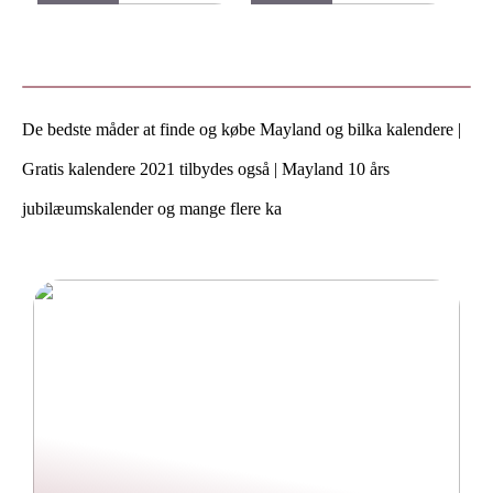
Varmt og stilfuldt strik til
Find de bedste sko til børn
vinteren
hos Skechers
De bedste måder at finde og købe Mayland og bilka kalendere |
Gratis kalendere 2021 tilbydes også | Mayland 10 års
jubilæumskalender og mange flere ka