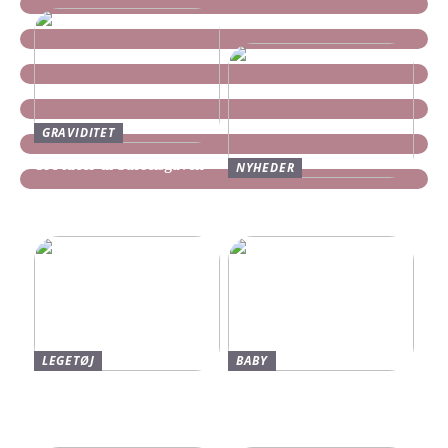
GRAVIDITET
Tre idéer til barselsgaven
NYHEDER
Find dine nye Yeezy Slides
her
LEGETØJ
BABY
Find De Bedste Tilbud På
Neonate Babyalarm: Den
Brugte Bøger
Sikkerhed, Du Og Dit
Barn Fortjener