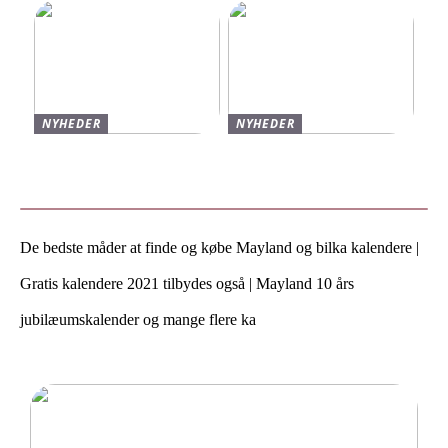
NYHEDER
NYHEDER
Varmt og stilfuldt strik til
Find de bedste sko til børn
vinteren
hos Skechers
De bedste måder at finde og købe Mayland og bilka kalendere |
Gratis kalendere 2021 tilbydes også | Mayland 10 års
jubilæumskalender og mange flere ka