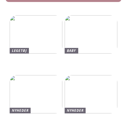
Find dine nye Yeezy Slides
her
LEGETØJ
BABY
Find De Bedste Tilbud På
Neonate Babyalarm: Den
Brugte Bøger
Sikkerhed, Du Og Dit
Barn Fortjener
NYHEDER
NYHEDER
Varmt og stilfuldt strik til
Find de bedste sko til børn
vinteren
hos Skechers