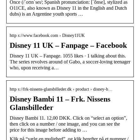
Once (/ˈoʊnˈseɪ/; Spanish pronunciation: [ˈõnse], stylized as
O11CE, also known as Disney 11 in the English and Dutch
dubs) is an Argentine youth sports …
http s://www.facebook.com › Disney11UK
Disney 11 UK – Fanpage – Facebook
Disney 11 UK – Fanpage. 1055 likes · 1 talking about this.
The series revolves around of Gabo, a soccer-loving teenager
who, upon receiving a…
http s://frk-nissens-glansbilleder.dk › product › disney-b…
Disney Bambi 11 – Frk. Nissens
Glansbilleder
Disney Bambi 11. 12,00 DKK. Click on “select an option”,
then click on a number / one image, and you can see the
price for this image before adding to …
Klik på “vælg en mulighed”, og klik herefter på et nummer /