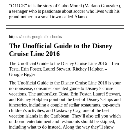
“O11CE” tells the story of Gabo Moreti (Mariano González),
a teenager who is passionate about soccer who lives with his
grandmother in a small town called Álamo …
http s://books.google.dk › books
The Unofficial Guide to the Disney
Cruise Line 2016
The Unofficial Guide to the Disney Cruise Line 2016 – Len
Testa, Erin Foster, Laurel Stewart, Ritchey Halphen –
Google Bøger
The Unofficial Guide to the Disney Cruise Line 2016 is your
no-nonsense, consumer-oriented guide to Disney’s cruise
vacations. The authorsLen Testa, Erin Foster, Laurel Stewart,
and Ritchey Halphen point out the best of Disney’s ships and
itineraries, including a couple of stellar restaurants, top-notch
children’s activities, and Castaway Cay, one of the best
vacation islands in the Caribbean. They’ll also tell you which
on-board entertainment and restaurants should be skipped,
including what to do instead. Along the way they’ll show