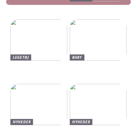
Find dine nye Yeezy Slides
her
LEGETØJ
BABY
Find De Bedste Tilbud På
Neonate Babyalarm: Den
Brugte Bøger
Sikkerhed, Du Og Dit
Barn Fortjener
NYHEDER
NYHEDER
Varmt og stilfuldt strik til
Find de bedste sko til børn